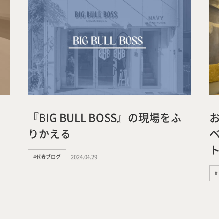
Company
Tea
Services
Wor
『BIG BULL BOSS』の現場をふ
りかえる
Works
Jour
#代表ブログ
2024.04.29
any
号