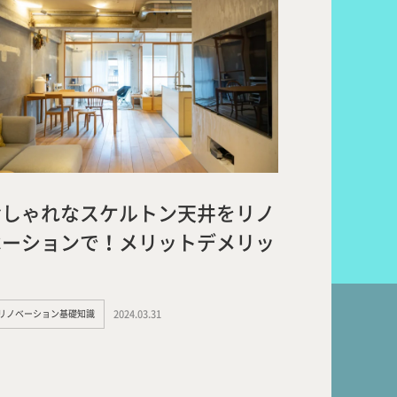
m
Topics
k Flow
Recruit
おしゃれなスケルトン天井をリノ
ベーションで！メリットデメリッ
ト
nal
Room Tour
#リノベーション基礎知識
2024.03.31