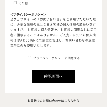
その他
＜プライバシーポリシー＞
当ウェブサイトの「お問い合わせ」をご利用いただいた際
に、必要な情報の元となるお客様の個人情報の取扱いを行
いますが、 お客様の個人情報を、お客様の同意なしに第三
IDA DESIGN by 株式会社 IDA Company
者に開示することはありません。ご入力いただいた個人情
〒657-0831
報はIDA DESIGNにて厳重に管理し、お問い合わせの返信
兵庫県神戸市灘区水道筋6丁目7番18号 NK103ビル1F
業務にのみ使用いたします。
TEL.078-861-2001（営業時間：09:00〜17:00 土日祝休み）
プライバシーポリシー
に同意する
お電話でのお問い合わせはこちらから