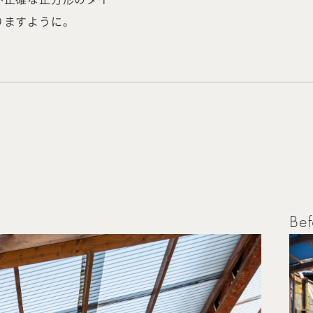
Works
Jour
りますように。
any
号
ご相談はこちらか
Bef