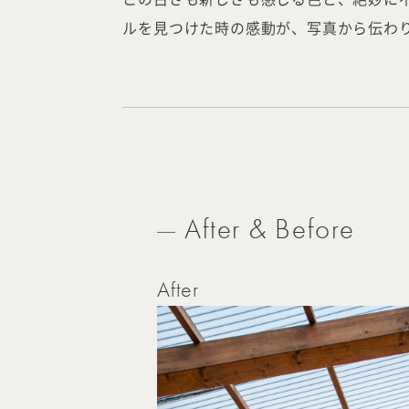
ルを見つけた時の感動が、写真から伝わ
IDA DESIGN by 株式会社 IDA Comp
〒657-0831
兵庫県神戸市灘区水道筋6丁目7番18
NK103ビル1F
TEL.078-861-2001（営業時間：
09:00〜17:00 土日祝休み）
After & Before
After