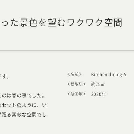
まった景色を望むワクワク空間
＜名前＞
Kitchen dining A
です。
＜間取り＞
約25㎡
＜竣工年＞
2020年
たのは春の事でした。
のセットのように、い
が躍る素敵な空間でし