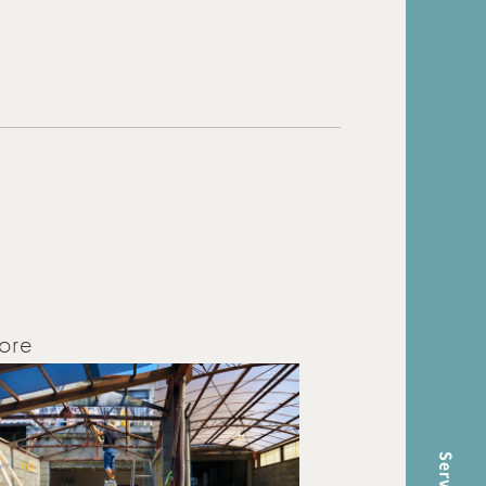
nal
Room Tour
ら
ore