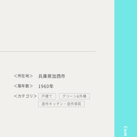
＜所在地＞
兵庫県加西市
＜築年数＞
1960年
＜カテゴリ＞
戸建て
グリーン&外構
造作キッチン・造作家具
Company