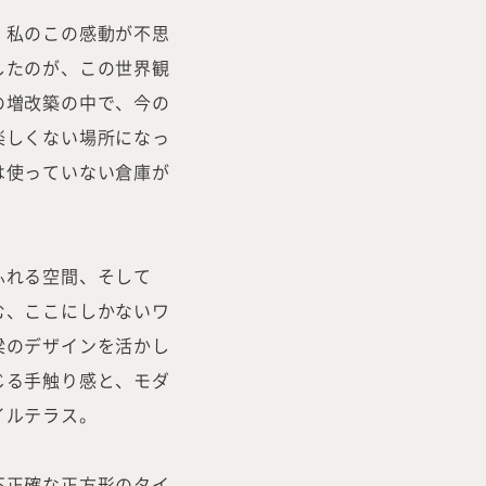
、私のこの感動が不思
したのが、この世界観
の増改築の中で、今の
楽しくない場所になっ
は使っていない倉庫が
ふれる空間、そして
Company
Tea
む、ここにしかないワ
梁のデザインを活かし
じる手触り感と、モダ
Services
Wor
イルテラス。
不正確な正方形のタイ