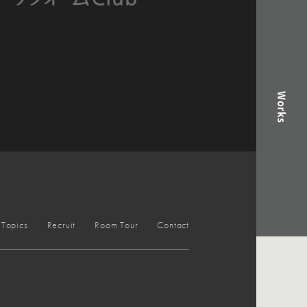
Works
Topics
Recruit
Room Tour
Contact