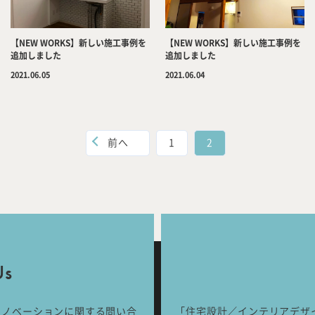
【NEW WORKS】新しい施工事例を
【NEW WORKS】新しい施工事例を
追加しました
追加しました
2021.06.05
2021.06.04
Company
Tea
前へ
1
2
Services
Wor
Works
Jour
Us
any
号
リノベーションに関する問い合
「住宅設計／インテリアデザ