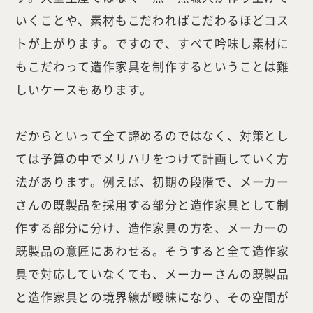
Company
Work Flow
いくことや、素材もこだわればこだわるほどコス
Services
Journal
トが上がります。ですので、すべて吟味し素材に
もこだわって造作家具を制作するということは難
Works
Topics
しいケースもあります。
Team
Recruit
だからといって全て諦めるのではなく、対策とし
Room Tour
ては予算の中でメリハリをつけて計画していく方
法があります。例えば、初期の段階で、メーカー
さんの既製品を採用する部分と造作家具として制
ご相談はこちらから
作する部分に分け、造作家具の方を、メーカーの
既製品の意匠にあわせる。そうすると全て造作家
具で対応していなくても、メーカーさんの既製品
と造作家具との境界線が曖昧になり、その空間が