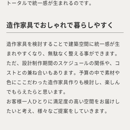
トータルで統一感が生まれるのです。
IDA DESIGN by 株式会社 IDA Company
造作家具でおしゃれで暮らしやすく
〒657-0831
兵庫県神戸市灘区水道筋6丁目7番18号 NK103ビル1F
TEL.078-861-2001（営業時間：09:00〜17:00 土日祝休み）
造作家具を検討することで建築空間に統一感が生
まれやすくなり、無駄なく整える事ができます。
ただ、設計制作期間のスケジュールの関係や、コ
ストとの兼ね合いもあります。予算の中で素材や
色にここだわった造作家具作りも検討し、楽しん
でもらえたらと思います。
お客様一人ひとりに満足度の高い空間をお届けし
たいと考え、様々なご提案をしていきます。