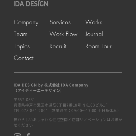
Company
Services
Works
Team
Work Flow
Journal
Topics
Recruit
Room Tour
Contact
IDA DESIGN by 株式会社 IDA Company
（アイディーエーデザイン）
〒657-0831
兵庫県神戸市灘区水道筋6丁目7番18号 NK103ビル1F
TEL.078-861-2001（営業時間：09:00〜17:00 土日祝休み）
神戸らしいおしゃれな住宅空間と店舗リノベーションはおまか
せください