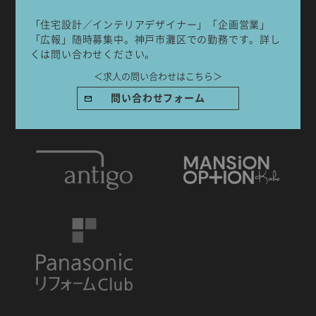
「住宅設計／インテリアデザイナー」「企画営業」
「広報」随時募集中。神戸市灘区での勤務です。詳し
くは問い合わせください。
IDA DESIGN by 株式会社 IDA Company
＜求人の問い合わせはこちら＞
〒657-0831
問い合わせフォーム
兵庫県神戸市灘区水道筋6丁目7番18号 NK103ビル1F
TEL.078-861-2001（営業時間：09:00〜17:00 土日祝休み）