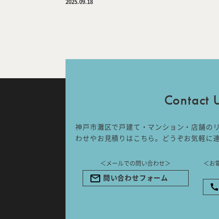
2025.09.18
IDA DESIGN by 株式会社 IDA Comp
〒657-0831
兵庫県神戸市灘区水道筋6丁目7番18
NK103ビル1F
TEL.078-861-2001（営業時間：
Contact 
09:00〜17:00 土日祝休み）
神戸市灘区で戸建て・マンション・店舗の
わせやお見積りはこちら。どうぞお気軽に
＜メールでの問い合わせ＞
＜お
問い合わせフォーム