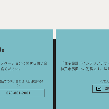
Works
Jour
any
号
Us
ご相談はこちらか
リノベーションに関する問い合
「住宅設計／インテリアデザ
連絡ください。
神戸市灘区での勤務です。詳
電話での問い合わせ（土日祝休み）
＜求人
＞
問
078-861-2001