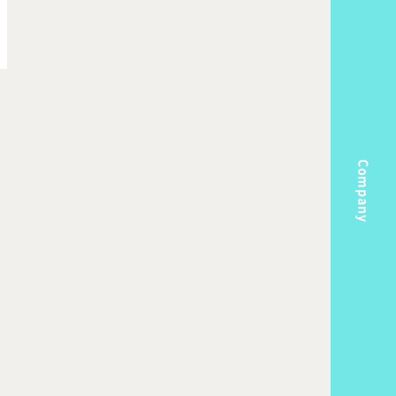
Company
m
Topics
k Flow
Recruit