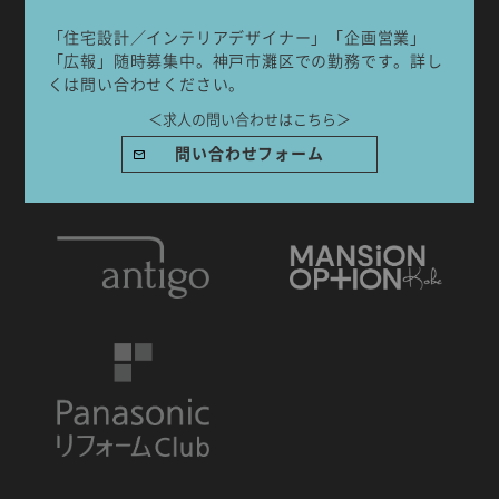
「住宅設計／インテリアデザイナー」「企画営業」
「広報」随時募集中。神戸市灘区での勤務です。詳し
くは問い合わせください。
IDA DESIGN by 株式会社 IDA Company
＜求人の問い合わせはこちら＞
〒657-0831
問い合わせフォーム
兵庫県神戸市灘区水道筋6丁目7番18号 NK103ビル1F
TEL.078-861-2001（営業時間：09:00〜17:00 土日祝休み）