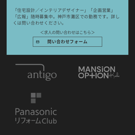
「住宅設計／インテリアデザイナー」「企画営業」
「広報」随時募集中。神戸市灘区での勤務です。詳し
くは問い合わせください。
IDA DESIGN by 株式会社 IDA Company
＜求人の問い合わせはこちら＞
〒657-0831
問い合わせフォーム
兵庫県神戸市灘区水道筋6丁目7番18号 NK103ビル1F
TEL.078-861-2001（営業時間：09:00〜17:00 土日祝休み）