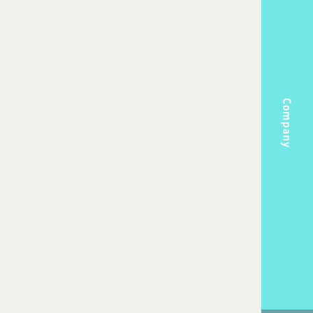
Company
m
Topics
k Flow
Recruit