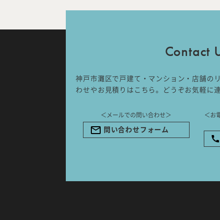
IDA DESIGN by 株式会社 IDA Comp
〒657-0831
兵庫県神戸市灘区水道筋6丁目7番18
Contact 
NK103ビル1F
TEL.078-861-2001（営業時間：
09:00〜17:00 土日祝休み）
神戸市灘区で戸建て・マンション・店舗の
わせやお見積りはこちら。どうぞお気軽に
＜メールでの問い合わせ＞
＜お
問い合わせフォーム