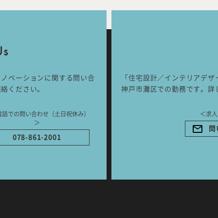
Works
Jour
any
号
Us
リノベーションに関する問い合
「住宅設計／インテリアデザ
ご相談はこちらか
連絡ください。
神戸市灘区での勤務です。詳
電話での問い合わせ（土日祝休み）
＜求人
＞
問
078-861-2001