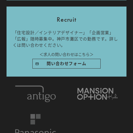
Recruit
「住宅設計／インテリアデザイナー」「企画営業」
「広報」随時募集中。神戸市灘区での勤務です。詳し
IDA DESIGN by 株式会社 IDA Company
くは問い合わせください。
〒657-0831
＜求人の問い合わせはこちら＞
兵庫県神戸市灘区水道筋6丁目7番18号 NK103ビル1F
TEL.078-861-2001（営業時間：09:00〜17:00 土日祝休み）
問い合わせフォーム