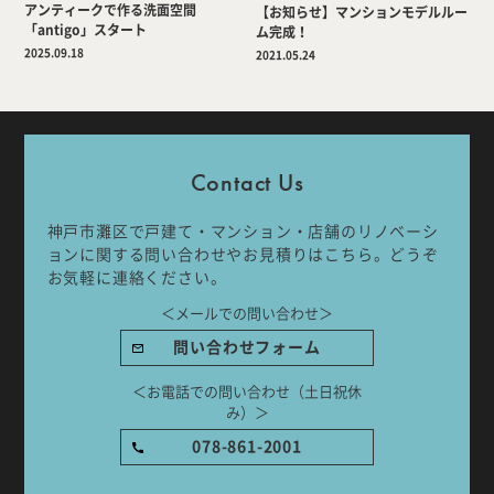
アンティークで作る洗面空間
【お知らせ】マンションモデルルー
「antigo」スタート
ム完成！
2025.09.18
2021.05.24
Company
Work Flow
Services
Journal
Contact Us
Works
Topics
神戸市灘区で戸建て・マンション・店舗のリノベーシ
ョンに関する問い合わせやお見積りはこちら。どうぞ
Team
Recruit
お気軽に連絡ください。
＜メールでの問い合わせ＞
Room Tour
問い合わせフォーム
＜お電話での問い合わせ（土日祝休
み）＞
ご相談はこちらから
078-861-2001