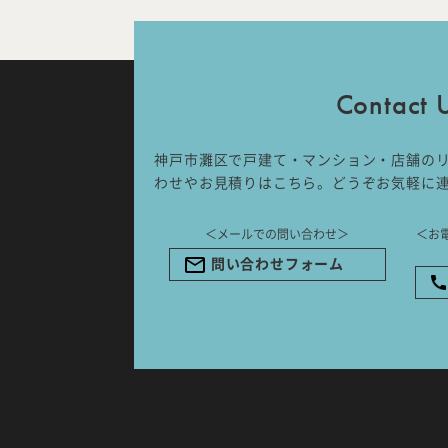
IDA DESIGN by 株式会社 IDA Comp
〒657-0831
兵庫県神戸市灘区水道筋6丁目7番18
Contact 
NK103ビル1F
TEL.078-861-2001（営業時間：
09:00〜17:00 土日祝休み）
神戸市灘区で戸建て・マンション・店舗の
わせやお見積りはこちら。どうぞお気軽に
＜メールでの問い合わせ＞
＜お
問い合わせフォーム