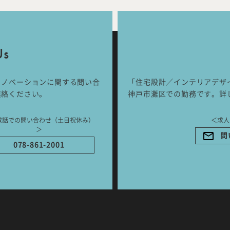
Works
Jour
any
号
Us
リノベーションに関する問い合
「住宅設計／インテリアデザ
ご相談はこちらか
連絡ください。
神戸市灘区での勤務です。詳
電話での問い合わせ（土日祝休み）
＜求人
＞
問
078-861-2001