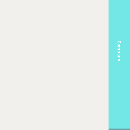
Company
m
Topics
k Flow
Recruit