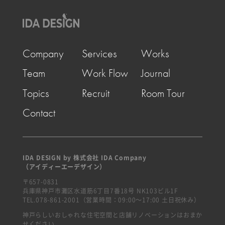
Company
Services
Works
Team
Work Flow
Journal
Topics
Recruit
Room Tour
Contact
IDA DESIGN by 株式会社 IDA Company
（アイディーエーデザイン）
〒657-0831
兵庫県神戸市灘区水道筋6丁目7番18号 NK103ビル1F
TEL.078-861-2001（営業時間：09:00〜17:00 土日祝休み）
神戸らしいおしゃれな住宅空間と店舗リノベーションはおまか
せください