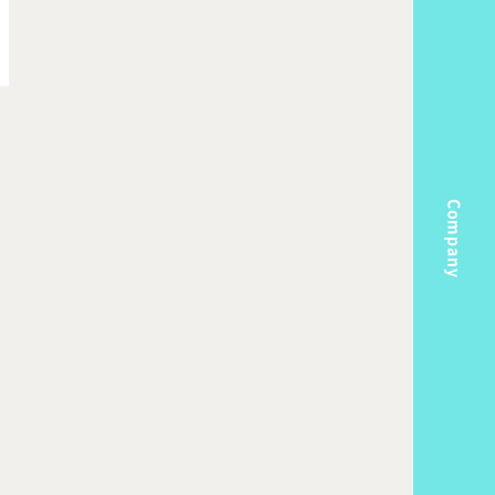
Company
m
Topics
k Flow
Recruit