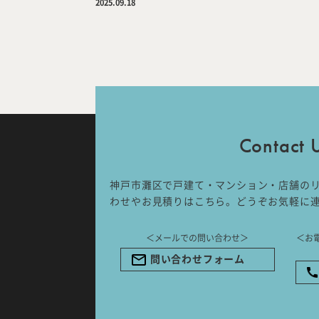
2025.09.18
IDA DESIGN by 株式会社 IDA Comp
〒657-0831
兵庫県神戸市灘区水道筋6丁目7番18
NK103ビル1F
TEL.078-861-2001（営業時間：
Contact 
09:00〜17:00 土日祝休み）
神戸市灘区で戸建て・マンション・店舗の
わせやお見積りはこちら。どうぞお気軽に
＜メールでの問い合わせ＞
＜お
問い合わせフォーム