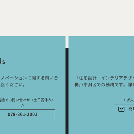
Works
Jour
any
号
Us
ご相談はこちらか
リノベーションに関する問い合
「住宅設計／インテリアデザ
連絡ください。
神戸市灘区での勤務です。詳
電話での問い合わせ（土日祝休み）
＜求人
＞
問
078-861-2001