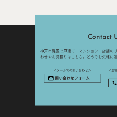
IDA DESIGN by 株式会社 IDA Comp
〒657-0831
兵庫県神戸市灘区水道筋6丁目7番18
NK103ビル1F
Contact 
TEL.078-861-2001（営業時間：
09:00〜17:00 土日祝休み）
神戸市灘区で戸建て・マンション・店舗の
わせやお見積りはこちら。どうぞお気軽に
＜メールでの問い合わせ＞
＜お
問い合わせフォーム