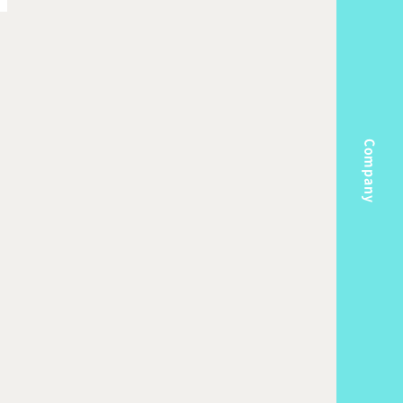
Company
m
Topics
k Flow
Recruit