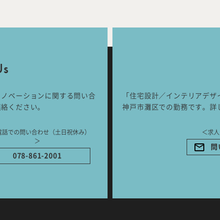
Works
Jour
any
号
Us
ご相談はこちらか
リノベーションに関する問い合
「住宅設計／インテリアデザ
連絡ください。
神戸市灘区での勤務です。詳
電話での問い合わせ（土日祝休み）
＜求人
＞
問
078-861-2001