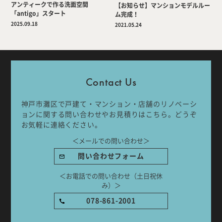
アンティークで作る洗面空間
【お知らせ】マンションモデルルー
「antigo」スタート
ム完成！
2025.09.18
2021.05.24
Company
Work Flow
Services
Journal
Contact Us
Works
Topics
神戸市灘区で戸建て・マンション・店舗のリノベーシ
ョンに関する問い合わせやお見積りはこちら。どうぞ
Team
Recruit
お気軽に連絡ください。
＜メールでの問い合わせ＞
Room Tour
問い合わせフォーム
＜お電話での問い合わせ（土日祝休
み）＞
ご相談はこちらから
078-861-2001