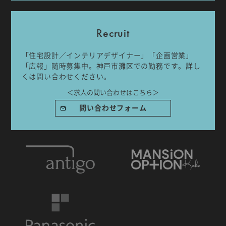
Recruit
「住宅設計／インテリアデザイナー」「企画営業」
「広報」随時募集中。神戸市灘区での勤務です。詳し
IDA DESIGN by 株式会社 IDA Company
くは問い合わせください。
〒657-0831
＜求人の問い合わせはこちら＞
兵庫県神戸市灘区水道筋6丁目7番18号 NK103ビル1F
TEL.078-861-2001（営業時間：09:00〜17:00 土日祝休み）
問い合わせフォーム