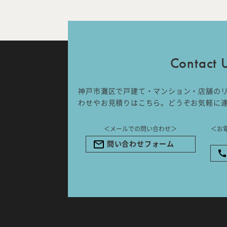
IDA DESIGN by 株式会社 IDA Comp
〒657-0831
兵庫県神戸市灘区水道筋6丁目7番18
NK103ビル1F
Contact 
TEL.078-861-2001（営業時間：
09:00〜17:00 土日祝休み）
神戸市灘区で戸建て・マンション・店舗の
わせやお見積りはこちら。どうぞお気軽に
＜メールでの問い合わせ＞
＜お
問い合わせフォーム