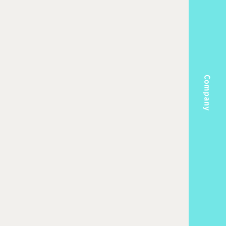
Company
m
Topics
k Flow
Recruit