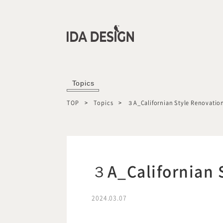
Topics
TOP
Topics
３A_Californian Style Renovatio
３A_Californian 
2024.03.07