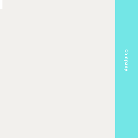
Company
m
Topics
k Flow
Recruit