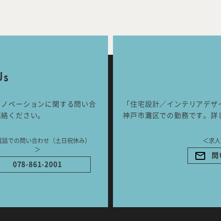
Works
Jour
any
号
Us
ご相談はこちらか
リノベーションに関する問い合
「住宅設計／インテリアデザ
連絡ください。
神戸市灘区での勤務です。詳
電話での問い合わせ（土日祝休み）
＜求人
＞
問
078-861-2001