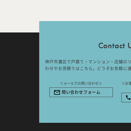
IDA DESIGN by 株式会社 IDA Comp
〒657-0831
兵庫県神戸市灘区水道筋6丁目7番18
NK103ビル1F
Contact 
TEL.078-861-2001（営業時間：
09:00〜17:00 土日祝休み）
神戸市灘区で戸建て・マンション・店舗の
わせやお見積りはこちら。どうぞお気軽に
＜メールでの問い合わせ＞
＜お
問い合わせフォーム