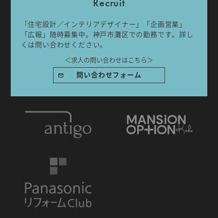
Recruit
「住宅設計／インテリアデザイナー」「企画営業」
「広報」随時募集中。神戸市灘区での勤務です。詳し
くは問い合わせください。
IDA DESIGN by 株式会社 IDA Company
＜求人の問い合わせはこちら＞
〒657-0831
問い合わせフォーム
兵庫県神戸市灘区水道筋6丁目7番18号 NK103ビル1F
TEL.078-861-2001（営業時間：09:00〜17:00 土日祝休み）