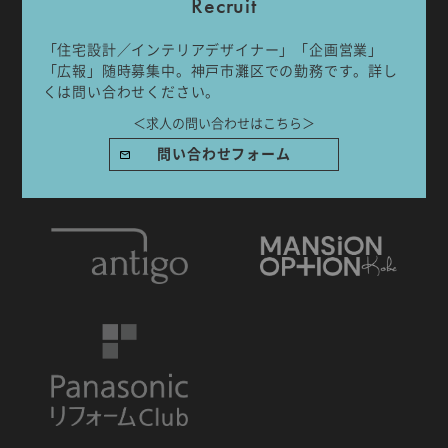
Recruit
「住宅設計／インテリアデザイナー」「企画営業」
「広報」随時募集中。神戸市灘区での勤務です。詳し
くは問い合わせください。
IDA DESIGN by 株式会社 IDA Company
＜求人の問い合わせはこちら＞
〒657-0831
問い合わせフォーム
兵庫県神戸市灘区水道筋6丁目7番18号 NK103ビル1F
TEL.078-861-2001（営業時間：09:00〜17:00 土日祝休み）