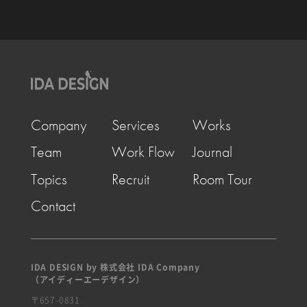
Company
Services
Works
Team
Work Flow
Journal
Topics
Recruit
Room Tour
Contact
IDA DESIGN by 株式会社 IDA Company
（アイディーエーデザイン）
〒657-0831