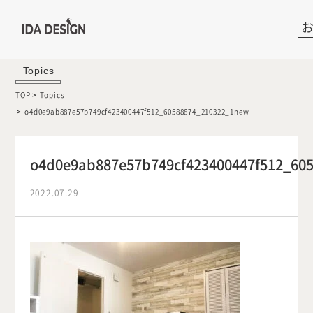
Topics
TOP
Topics
o4d0e9ab887e57b749cf423400447f512_60588874_210322_1new
o4d0e9ab887e57b749cf423400447f512_60
2022.07.29