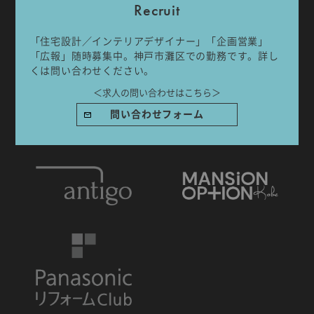
Recruit
「住宅設計／インテリアデザイナー」「企画営業」
「広報」随時募集中。神戸市灘区での勤務です。詳し
くは問い合わせください。
IDA DESIGN by 株式会社 IDA Company
＜求人の問い合わせはこちら＞
〒657-0831
兵庫県神戸市灘区水道筋6丁目7番18号 NK103ビル1F
問い合わせフォーム
TEL.078-861-2001（営業時間：09:00〜17:00 土日祝休み）