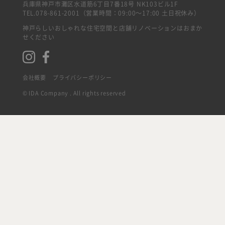
兵庫県神戸市灘区水道筋6丁目7番18号 NK103ビル1F
TEL.078-861-2001（営業時間：09:00〜17:00 土日祝休み）
神戸らしいおしゃれな住宅空間と店舗リノベーションはおまか
せください
会社概要
プライバシーポリシー
© IDA Company . All rights reserved