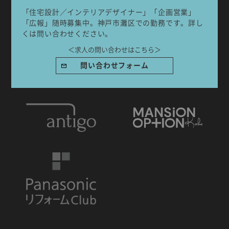
「住宅設計／インテリアデザイナー」「企画営業」
「広報」随時募集中。神戸市灘区での勤務です。詳し
くは問い合わせください。
＜求人の問い合わせはこちら＞
IDA DESIGN by 株式会社 IDA Company
〒657-0831
問い合わせフォーム
兵庫県神戸市灘区水道筋6丁目7番18号 NK103ビル1F
TEL.078-861-2001（営業時間：09:00〜17:00 土日祝休み）