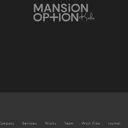
Company
Services
Works
Team
Work Flow
Journal