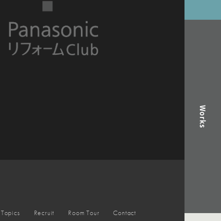
Works
Topics
Recruit
Room Tour
Contact