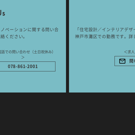
Us
号
リノベーションに関する問い合
「住宅設計／インテリアデザ
連絡ください。
神戸市灘区での勤務です。詳
ご相談はこちらか
電話での問い合わせ（土日祝休み）
＜求人
＞
問
078-861-2001