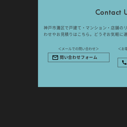
〒657-0831
Contact 
兵庫県神戸市灘区水道筋6丁目7番18
NK103ビル1F
TEL.078-861-2001（営業時間：
神戸市灘区で戸建て・マンション・店舗の
09:00〜17:00 土日祝休み）
わせやお見積りはこちら。どうぞお気軽に
＜メールでの問い合わせ＞
＜お
問い合わせフォーム