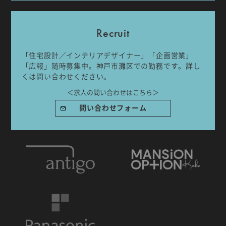
Recruit
「住宅設計／インテリアデザイナー」「企画営業」
「広報」随時募集中。神戸市灘区での勤務です。詳し
IDA DESIGN by 株式会社 IDA Company
くは問い合わせください。
〒657-0831
＜求人の問い合わせはこちら＞
兵庫県神戸市灘区水道筋6丁目7番18号 NK103ビル1F
TEL.078-861-2001（営業時間：09:00〜17:00 土日祝休み）
問い合わせフォーム