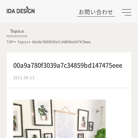
お問い合わせ
Topics
TOP
Topics
00a9a780f3039a7c34859bd147475eee
00a9a780f3039a7c34859bd147475eee
2021.06.13