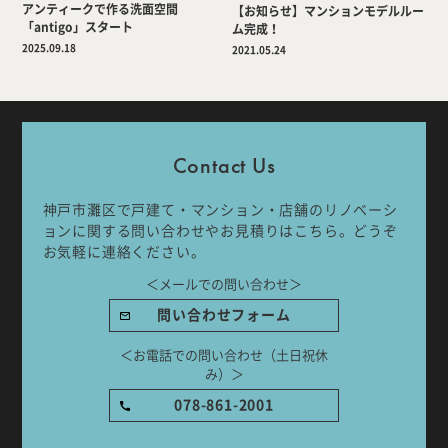
アンティークで作る洗面空間
【お知らせ】マンションモデルルー
「antigo」スタート
ム完成！
2025.09.18
2021.05.24
Company
Work Flow
Services
Journal
Contact Us
Works
Topics
神戸市灘区で戸建て・マンション・店舗のリノベーシ
ョンに関する問い合わせやお見積りはこちら。どうぞ
Team
Recruit
お気軽に連絡ください。
＜メールでの問い合わせ＞
Room Tour
問い合わせフォーム
＜お電話での問い合わせ（土日祝休
み）＞
ご相談はこちらから
078-861-2001