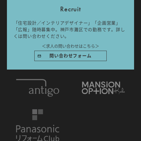
Recruit
「住宅設計／インテリアデザイナー」「企画営業」
「広報」随時募集中。神戸市灘区での勤務です。詳し
くは問い合わせください。
IDA DESIGN by 株式会社 IDA Company
〒657-0831
＜求人の問い合わせはこちら＞
兵庫県神戸市灘区水道筋6丁目7番18号 NK103ビル1F
問い合わせフォーム
TEL.078-861-2001（営業時間：09:00〜17:00 土日祝休み）