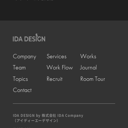
Company
Services
Works
Team
Work Flow
Journal
Topics
Recruit
Room Tour
Contact
IDA DESIGN by 株式会社 IDA Company
（アイディーエーデザイン）