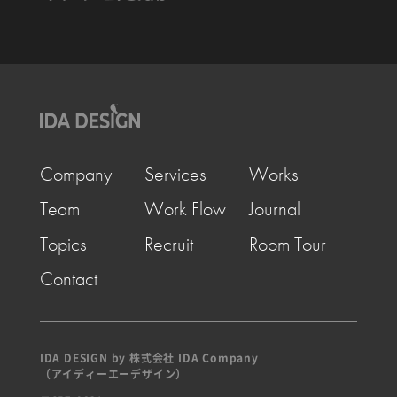
Company
Services
Works
Team
Work Flow
Journal
Topics
Recruit
Room Tour
Contact
IDA DESIGN by 株式会社 IDA Company
（アイディーエーデザイン）