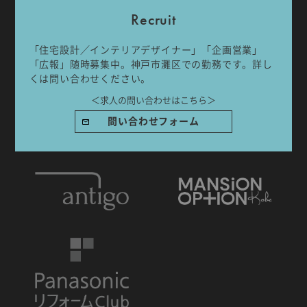
Recruit
「住宅設計／インテリアデザイナー」「企画営業」
「広報」随時募集中。神戸市灘区での勤務です。詳し
くは問い合わせください。
IDA DESIGN by 株式会社 IDA Company
〒657-0831
＜求人の問い合わせはこちら＞
兵庫県神戸市灘区水道筋6丁目7番18号 NK103ビル1F
問い合わせフォーム
TEL.078-861-2001（営業時間：09:00〜17:00 土日祝休み）