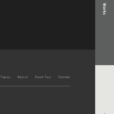
Works
Topics
Recruit
Room Tour
Contact