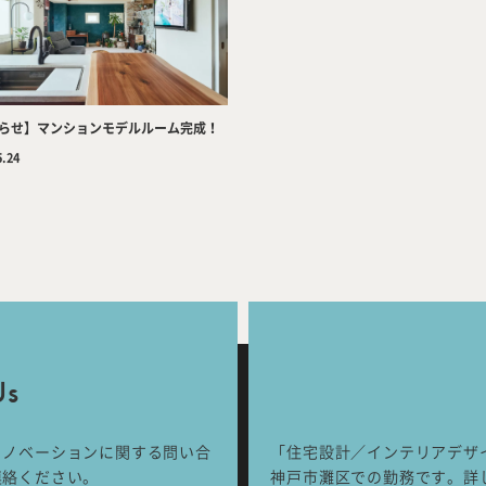
Services
Wor
らせ】マンションモデルルーム完成！
Works
Jour
5.24
any
号
ご相談はこちらか
Us
リノベーションに関する問い合
「住宅設計／インテリアデザ
連絡ください。
神戸市灘区での勤務です。詳