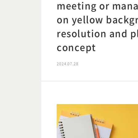
meeting or mana
on yellow backg
resolution and p
concept
2024.07.28