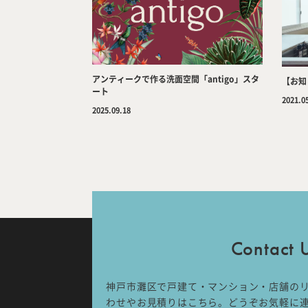
アンティークで作る洗面空間「antigo」スタ
【お知
ート
2021.0
IDA DESIGN by 株式会社 IDA Comp
2025.09.18
〒657-0831
兵庫県神戸市灘区水道筋6丁目7番18
NK103ビル1F
TEL.078-861-2001（営業時間：
09:00〜17:00 土日祝休み）
Contact 
神戸市灘区で戸建て・マンション・店舗の
わせやお見積りはこちら。どうぞお気軽に