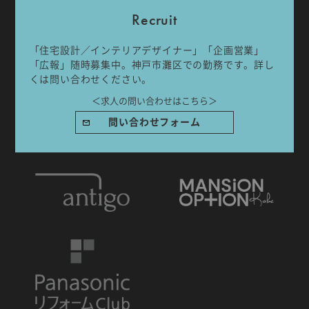
Recruit
「住宅設計／インテリアデザイナー」「企画営業」
「広報」随時募集中。神戸市灘区での勤務です。詳し
くは問い合わせください。
IDA DESIGN by 株式会社 IDA Company
〒657-0831
＜求人の問い合わせはこちら＞
兵庫県神戸市灘区水道筋6丁目7番18号 NK103ビル1F
問い合わせフォーム
TEL.078-861-2001（営業時間：09:00〜17:00 土日祝休み）