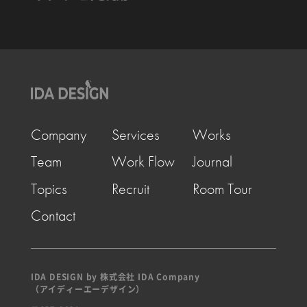
Company
Services
Works
Team
Work Flow
Journal
Topics
Recruit
Room Tour
Contact
IDA DESIGN by 株式会社 IDA Company
（アイディーエーデザイン）