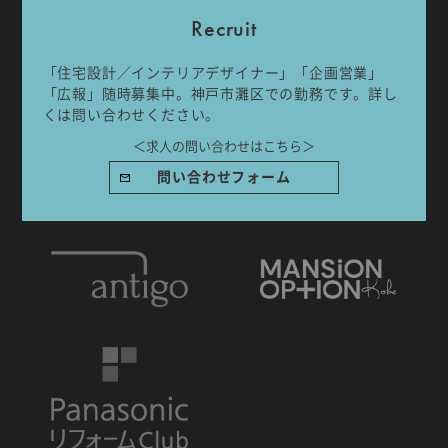
Recruit
「住宅設計／インテリアデザイナー」「企画営業」
「広報」随時募集中。神戸市灘区での勤務です。詳し
くは問い合わせください。
IDA DESIGN by 株式会社 IDA Company
〒657-0831
＜求人の問い合わせはこちら＞
兵庫県神戸市灘区水道筋6丁目7番18号 NK103ビル1F
問い合わせフォーム
TEL.078-861-2001（営業時間：09:00〜17:00 土日祝休み）