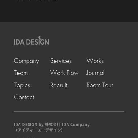
Company
Services
Works
Team
Work Flow
Journal
Topics
Recruit
Room Tour
Contact
IDA DESIGN by 株式会社 IDA Company
（アイディーエーデザイン）