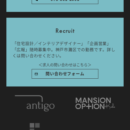
Recruit
「住宅設計／インテリアデザイナー」「企画営業」
IDA DESIGN by 株式会社 IDA Company
「広報」随時募集中。神戸市灘区での勤務です。詳し
〒657-0831
くは問い合わせください。
兵庫県神戸市灘区水道筋6丁目7番18号 NK103ビル1F
＜求人の問い合わせはこちら＞
TEL.078-861-2001（営業時間：09:00〜17:00 土日祝休み）
問い合わせフォーム