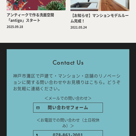
アンティークで作る洗面空間
【お知らせ】マンションモデルルー
「antigo」スタート
ム完成！
2025.09.18
2021.05.24
Company
Work Flow
Services
Journal
Contact Us
Works
Topics
神戸市灘区で戸建て・マンション・店舗のリノベーシ
Team
Recruit
ョンに関する問い合わせやお見積りはこちら。どうぞ
お気軽に連絡ください。
Room Tour
＜メールでの問い合わせ＞
問い合わせフォーム
＜お電話での問い合わせ（土日祝休
み）＞
ご相談はこちらから
078-861-2001