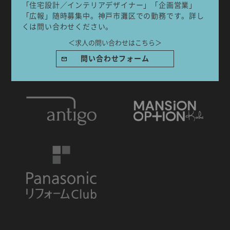
「住宅設計／インテリアデザイナー」「企画営業」
「広報」随時募集中。神戸市灘区での勤務です。詳し
くは問い合わせください。
＜求人の問い合わせはこちら＞
IDA DESIGN by 株式会社 IDA Company
問い合わせフォーム
〒657-0831
兵庫県神戸市灘区水道筋6丁目7番18号 NK103ビル1F
TEL.078-861-2001（営業時間：09:00〜17:00 土日祝休み）