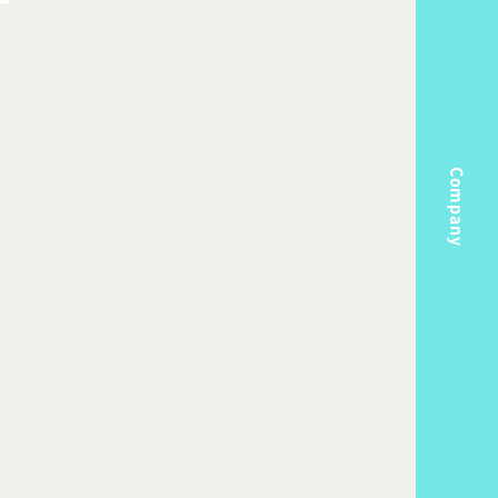
Company
m
Topics
k Flow
Recruit