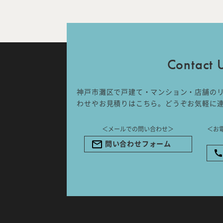
IDA DESIGN by 株式会社 IDA Comp
〒657-0831
兵庫県神戸市灘区水道筋6丁目7番18
NK103ビル1F
Contact 
TEL.078-861-2001（営業時間：
09:00〜17:00 土日祝休み）
神戸市灘区で戸建て・マンション・店舗の
わせやお見積りはこちら。どうぞお気軽に
＜メールでの問い合わせ＞
＜お
問い合わせフォーム