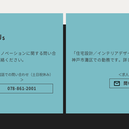
Works
Jour
any
号
Us
ご相談はこちらか
リノベーションに関する問い合
「住宅設計／インテリアデザ
連絡ください。
神戸市灘区での勤務です。詳
電話での問い合わせ（土日祝休み）
＜求人
＞
問
078-861-2001