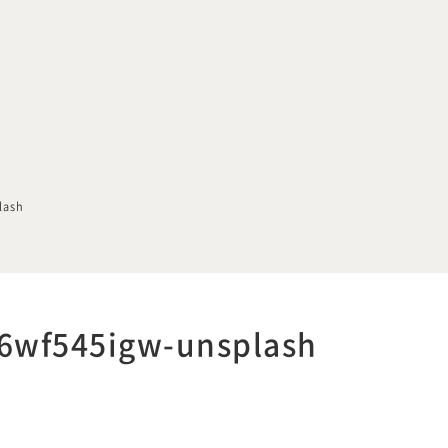
lash
H6wf545igw-unsplash