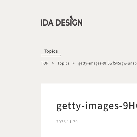
Topics
TOP
Topics
getty-images-9H6wf545igw-unsp
getty-images-9
2023.11.29