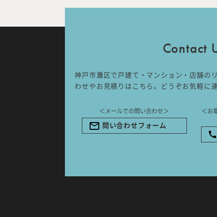
IDA DESIGN by 株式会社 IDA Comp
〒657-0831
兵庫県神戸市灘区水道筋6丁目7番18
Contact 
NK103ビル1F
TEL.078-861-2001（営業時間：
09:00〜17:00 土日祝休み）
神戸市灘区で戸建て・マンション・店舗の
わせやお見積りはこちら。どうぞお気軽に
＜メールでの問い合わせ＞
＜お
問い合わせフォーム