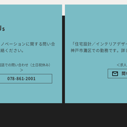
Works
Jour
any
号
Us
リノベーションに関する問い合
「住宅設計／インテリアデザ
ご相談はこちらか
連絡ください。
神戸市灘区での勤務です。詳
電話での問い合わせ（土日祝休み）
＜求人
＞
問
078-861-2001