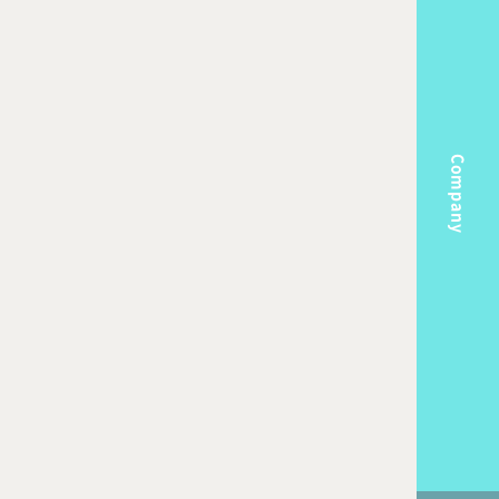
Company
m
Topics
k Flow
Recruit