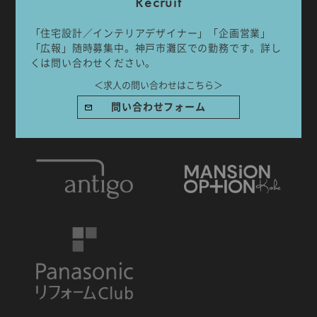
Recruit
「住宅設計／インテリアデザイナー」「企画営業」
「広報」随時募集中。神戸市灘区での勤務です。詳し
くは問い合わせください。
IDA DESIGN by 株式会社 IDA Company
＜求人の問い合わせはこちら＞
〒657-0831
問い合わせフォーム
兵庫県神戸市灘区水道筋6丁目7番18号 NK103ビル1F
TEL.078-861-2001（営業時間：09:00〜17:00 土日祝休み）