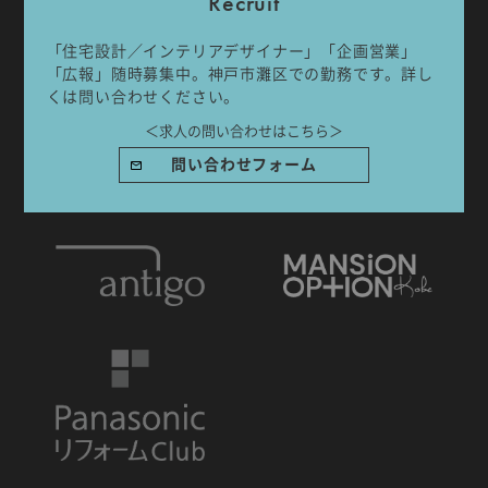
Recruit
「住宅設計／インテリアデザイナー」「企画営業」
「広報」随時募集中。神戸市灘区での勤務です。詳し
くは問い合わせください。
IDA DESIGN by 株式会社 IDA Company
＜求人の問い合わせはこちら＞
〒657-0831
問い合わせフォーム
兵庫県神戸市灘区水道筋6丁目7番18号 NK103ビル1F
TEL.078-861-2001（営業時間：09:00〜17:00 土日祝休み）