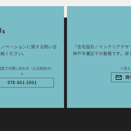
Works
Jour
any
号
Us
リノベーションに関する問い合
「住宅設計／インテリアデザ
ご相談はこちらか
連絡ください。
神戸市灘区での勤務です。詳
電話での問い合わせ（土日祝休み）
＜求人
＞
問
078-861-2001