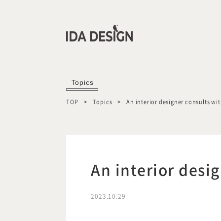
Topics
TOP
Topics
An interior designer consults wit
An interior desig
2023.10.29