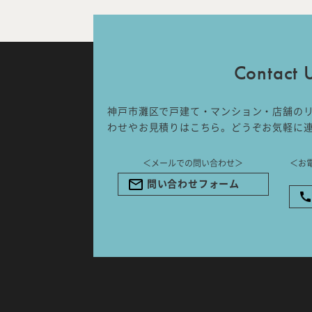
IDA DESIGN by 株式会社 IDA Comp
〒657-0831
兵庫県神戸市灘区水道筋6丁目7番18
Contact 
NK103ビル1F
TEL.078-861-2001（営業時間：
09:00〜17:00 土日祝休み）
神戸市灘区で戸建て・マンション・店舗の
わせやお見積りはこちら。どうぞお気軽に
＜メールでの問い合わせ＞
＜お
問い合わせフォーム