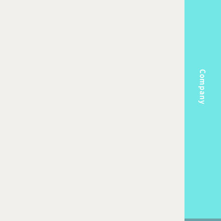
Company
m
Topics
k Flow
Recruit