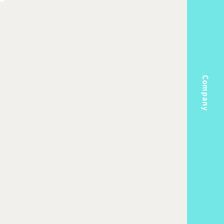
Company
m
Topics
k Flow
Recruit