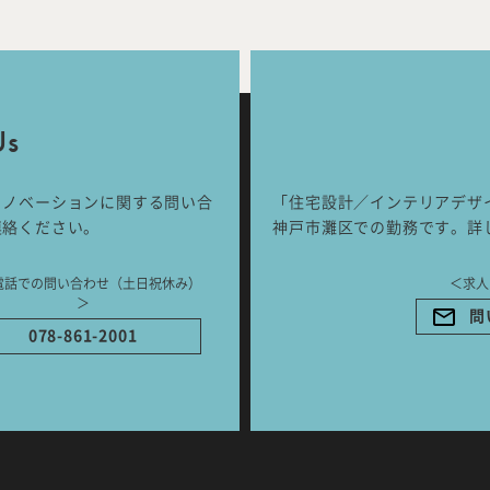
Works
Jour
any
号
Us
ご相談はこちらか
リノベーションに関する問い合
「住宅設計／インテリアデザ
連絡ください。
神戸市灘区での勤務です。詳
電話での問い合わせ（土日祝休み）
＜求人
＞
問
078-861-2001