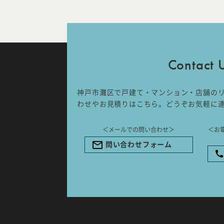
IDA DESIGN by 株式会社 IDA Comp
〒657-0831
兵庫県神戸市灘区水道筋6丁目7番18
NK103ビル1F
Contact 
TEL.078-861-2001（営業時間：
09:00〜17:00 土日祝休み）
神戸市灘区で戸建て・マンション・店舗の
わせやお見積りはこちら。どうぞお気軽に
＜メールでの問い合わせ＞
＜お
問い合わせフォーム